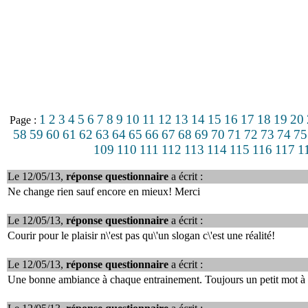
1
2
3
4
5
6
7
8
9
10
11
12
13
14
15
16
17
18
19
20
Page :
58
59
60
61
62
63
64
65
66
67
68
69
70
71
72
73
74
75
109
110
111
112
113
114
115
116
117
1
Le 12/05/13,
réponse questionnaire
a écrit :
Ne change rien sauf encore en mieux! Merci
Le 12/05/13,
réponse questionnaire
a écrit :
Courir pour le plaisir n\'est pas qu\'un slogan c\'est une réalité!
Le 12/05/13,
réponse questionnaire
a écrit :
Une bonne ambiance à chaque entrainement. Toujours un petit mot à c