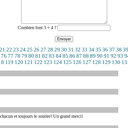
Combien font 3 + 4 ?
21
22
23
24
25
26
27
28
29
30
31
32
33
34
35
36
37
38
3
76
77
78
79
80
81
82
83
84
85
86
87
88
89
90
91
92
93
9
18
119
120
121
122
123
124
125
126
127
128
129
130
13
hacun et toujours le sourire! Un grand merci!