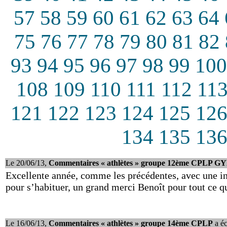
57
58
59
60
61
62
63
64
75
76
77
78
79
80
81
82
93
94
95
96
97
98
99
100
108
109
110
111
112
11
121
122
123
124
125
12
134
135
13
Le 20/06/13,
Commentaires « athlètes » groupe 12ème CPLP G
Excellente année, comme les précédentes, avec une inn
pour s’habituer, un grand merci Benoît pour tout ce qu
Le 16/06/13,
Commentaires « athlètes » groupe 14ème CPLP
a écr