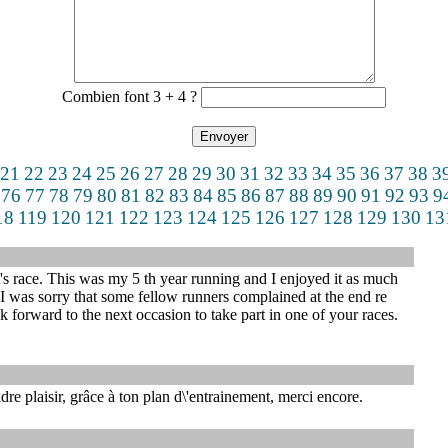
Combien font 3 + 4 ?
21
22
23
24
25
26
27
28
29
30
31
32
33
34
35
36
37
38
3
76
77
78
79
80
81
82
83
84
85
86
87
88
89
90
91
92
93
9
18
119
120
121
122
123
124
125
126
127
128
129
130
13
\'s race. This was my 5 th year running and I enjoyed it as much
 I was sorry that some fellow runners complained at the end re
k forward to the next occasion to take part in one of your races.
re plaisir, grâce à ton plan d\'entrainement, merci encore.