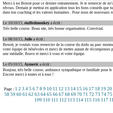
Merci à toi Benoit pour ce dernier entrainement. Je te remercie de m\'
rdvous. Demain je mettrai en application tous les bons conseils que tu 
dans ton coaching et les valeurs humaines . Pour nous de nouveaux r
Le 10/10/15,
stuffedmonkey
a écrit :
Très belle course. Beau site, très bonne organisation. Convivial.
Le 08/10/15,
Julie
a écrit :
Benoit, je voulais vous remercier de la course du dodo au parc montsou
votre équipe de bénévoles et merci de mettre autant de récompenses 
une médaille. Bravo et merci à vous et votre équipe.
Le 05/10/15,
Aymeric
a écrit :
Bonjour, très belle course, ambiance sympathique et familiale pour le 
Encore merci à toutes et à tous !
1
2
3
4
5
6
7
8
9
10
11
12
13
14
15
16
17
18
19
20
Page :
58
59
60
61
62
63
64
65
66
67
68
69
70
71
72
73
74
75
109
110
111
112
113
114
115
116
117
1