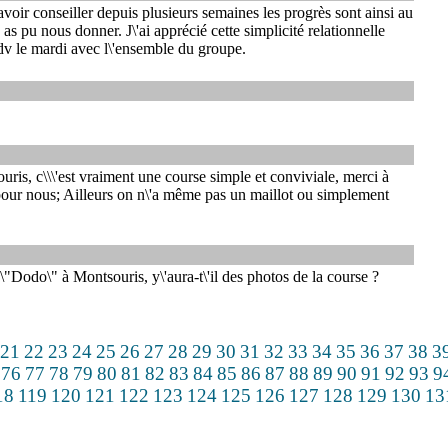
avoir conseiller depuis plusieurs semaines les progrès sont ainsi au
as pu nous donner. J\'ai apprécié cette simplicité relationnelle
dv le mardi avec l\'ensemble du groupe.
ris, c\\\'est vraiment une course simple et conviviale, merci à
pour nous; Ailleurs on n\'a même pas un maillot ou simplement
\"Dodo\" à Montsouris, y\'aura-t\'il des photos de la course ?
21
22
23
24
25
26
27
28
29
30
31
32
33
34
35
36
37
38
3
76
77
78
79
80
81
82
83
84
85
86
87
88
89
90
91
92
93
9
18
119
120
121
122
123
124
125
126
127
128
129
130
13