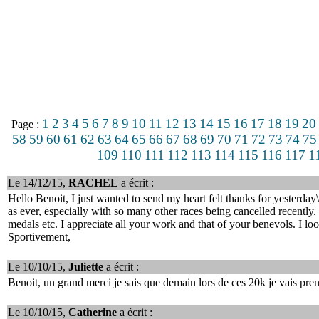
1
2
3
4
5
6
7
8
9
10
11
12
13
14
15
16
17
18
19
20
Page :
58
59
60
61
62
63
64
65
66
67
68
69
70
71
72
73
74
75
109
110
111
112
113
114
115
116
117
1
Le 14/12/15,
RACHEL
a écrit :
Hello Benoit, I just wanted to send my heart felt thanks for yesterday
as ever, especially with so many other races being cancelled recently.
medals etc. I appreciate all your work and that of your benevols. I loo
Sportivement,
Le 10/10/15,
Juliette
a écrit :
Benoit, un grand merci je sais que demain lors de ces 20k je vais prend
Le 10/10/15,
Catherine
a écrit :