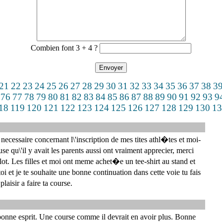
Combien font 3 + 4 ?
21
22
23
24
25
26
27
28
29
30
31
32
33
34
35
36
37
38
3
76
77
78
79
80
81
82
83
84
85
86
87
88
89
90
91
92
93
9
18
119
120
121
122
123
124
125
126
127
128
129
130
13
ecessaire concernant l\'inscription de mes tites athl�tes et moi-
 qu\'il y avait les parents aussi ont vraiment apprecier, merci
lot. Les filles et moi ont meme achet�e un tee-shirt au stand et
i et je te souhaite une bonne continuation dans cette voie tu fais
laisir a faire ta course.
bonne esprit. Une course comme il devrait en avoir plus. Bonne