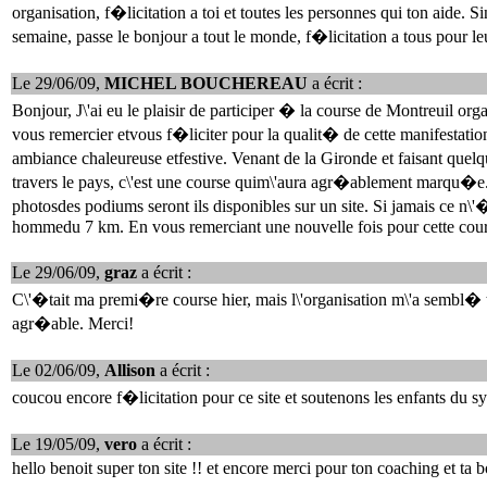
organisation, f�licitation a toi et toutes les personnes qui ton aide. Si
semaine, passe le bonjour a tout le monde, f�licitation a tous pour 
Le 29/06/09,
MICHEL BOUCHEREAU
a écrit :
Bonjour, J\'ai eu le plaisir de participer � la course de Montreuil 
vous remercier etvous f�liciter pour la qualit� de cette manifestati
ambiance chaleureuse etfestive. Venant de la Gironde et faisant q
travers le pays, c\'est une course quim\'aura agr�ablement marqu�e.
photosdes podiums seront ils disponibles sur un site. Si jamais ce n\'�
hommedu 7 km. En vous remerciant une nouvelle fois pour cette
Le 29/06/09,
graz
a écrit :
C\'�tait ma premi�re course hier, mais l\'organisation m\'a sembl� tr
agr�able. Merci!
Le 02/06/09,
Allison
a écrit :
coucou encore f�licitation pour ce site et soutenons les enfants d
Le 19/05/09,
vero
a écrit :
hello benoit super ton site !! et encore merci pour ton coaching et ta