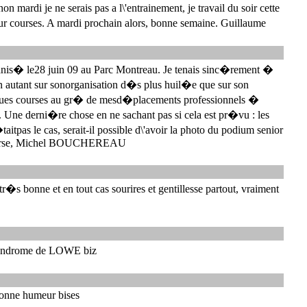
non mardi je ne serais pas a l\'entrainement, je travail du soir cette
leur courses. A mardi prochain alors, bonne semaine. Guillaume
organis� le28 juin 09 au Parc Montreau. Je tenais sinc�rement �
on autant sur sonorganisation d�s plus huil�e que sur son
uelques courses au gr� de mesd�placements professionnels �
 Une derni�re chose en ne sachant pas si cela est pr�vu : les
taitpas le cas, serait-il possible d\'avoir la photo du podium senior
 course, Michel BOUCHEREAU
�s bonne et en tout cas sourires et gentillesse partout, vraiment
u syndrome de LOWE biz
 bonne humeur bises