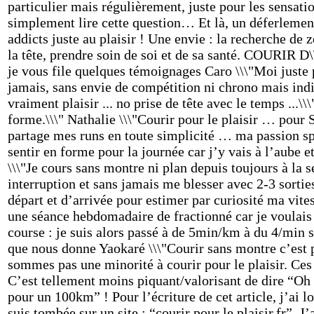
particulier mais régulièrement, juste pour les sensatio
simplement lire cette question… Et là, un déferleme
addicts juste au plaisir ! Une envie : la recherche de 
la tête, prendre soin de soi et de sa santé. COURIR
je vous file quelques témoignages Caro \\\"Moi juste pou
jamais, sans envie de compétition ni chrono mais indi
vraiment plaisir ... no prise de tête avec le temps ...\
forme.\\\" Nathalie \\\"Courir pour le plaisir … pour S
partage mes runs en toute simplicité … ma passion spor
sentir en forme pour la journée car j’y vais à l’aube e
\\\"Je cours sans montre ni plan depuis toujours à la s
interruption et sans jamais me blesser avec 2-3 sorti
départ et d’arrivée pour estimer par curiosité ma vite
une séance hebdomadaire de fractionné car je voulais 
course : je suis alors passé à de 5min/km à du 4/min su
que nous donne Yaokaré \\\"Courir sans montre c’est pa
sommes pas une minorité à courir pour le plaisir. Ces 
C’est tellement moins piquant/valorisant de dire “Oh 
pour un 100km” ! Pour l’écriture de cet article, j’ai l
suis tombée sur un site : “courir pour le plaisir.fr”