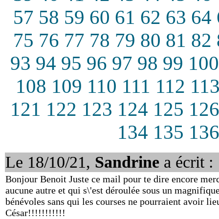
57
58
59
60
61
62
63
64
75
76
77
78
79
80
81
82
93
94
95
96
97
98
99
100
108
109
110
111
112
11
121
122
123
124
125
12
134
135
13
Le 18/10/21,
Sandrine
a écrit :
Bonjour Benoit Juste ce mail pour te dire encore merc
aucune autre et qui s\'est déroulée sous un magnifique 
bénévoles sans qui les courses ne pourraient avoir lie
César!!!!!!!!!!!