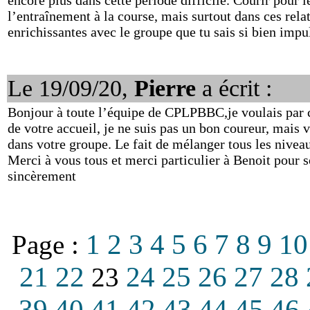
encore plus dans cette période difficile. Courir pour
l’entraînement à la course, mais surtout dans ces relat
enrichissantes avec le groupe que tu sais si bien impul
Le 19/09/20,
Pierre
a écrit :
Bonjour à toute l’équipe de CPLPBBC,je voulais par c
de votre accueil, je ne suis pas un bon coureur, mais
dans votre groupe. Le fait de mélanger tous les niveau
Merci à vous tous et merci particulier à Benoit pour so
sincèrement
1
2
3
4
5
6
7
8
9
10
Page :
21
22
24
25
26
27
28
23
39
40
41
42
43
44
45
46