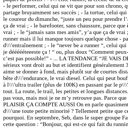
- le performer, celui qui ne vit que pour son chrono, 
partage bruyamment ses succès ; - la tortue, celui qu
le coureur du dimanche, “juste un peu pour prendre l’ai
ça de vrai ; - le barefooter, sans chaussure, parce que 
vrai ; - le “jamais sans mes amis”, y’a que ça de vrai 
runner mais il lui manque toujours quelque chose - pa
d\\\'entraînement ; - le “never be a runner “, celui q
je déééééteeeste ça ! “ ou, plus doux “Comment peux
c’est pas possible!” - ... LA TENDANCE “JE VAIS
sérieux vont droit au but et identifient généralement 3
aime se donner à fond, mais plutôt sur de courtes dista
bête d\\\'endurance, le vrai diesel. Celui qui peut b
à l\\\'ultra trailer (plus de 100K) en passant par le p\\
tout. La route, le trail, les petites et longues distanc
pas vous, mais moi je ne m’y retrouve pas. Parce que m
PLAISIR ÇA COMPTE AUSSI On en parle quasiment jam
d\\\'une toute petite minorité ? Tellement petite que c
pourquoi. En septembre, Seb, dans le super groupe Fa
cette question : “Bonjour, qui est-ce qui fait du runn