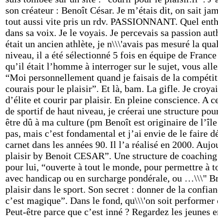
son créateur : Benoît César. Je m’étais dit, on sait 
tout aussi vite pris un rdv. PASSIONNANT. Quel enthou
dans sa voix. Je le voyais. Je percevais sa passion aut
était un ancien athlète, je n\\\'avais pas mesuré la qu
niveau, il a été sélectionné 5 fois en équipe de France
qu’il était l’homme à interroger sur le sujet, vous all
“Moi personnellement quand je faisais de la compétiti
courais pour le plaisir”. Et là, bam. La gifle. Je croy
d’élite et courir par plaisir. En pleine conscience. A c
de sportif de haut niveau, je créerai une structure pour
être dû à ma culture (pm Benoît est originaire de l’île
pas, mais c’est fondamental et j’ai envie de le faire d
carnet dans les années 90. Il l’a réalisé en 2000. Aujou
plaisir by Benoit CESAR”. Une structure de coaching s
pour lui, “ouverte à tout le monde, pour permettre à t
avec handicap ou en surcharge pondérale, ou …\\\" Br
plaisir dans le sport. Son secret : donner de la confi
c’est magique”. Dans le fond, qu\\\'on soit performer o
Peut-être parce que c’est inné ? Regardez les jeunes 