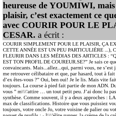
heureuse de YOUMIWI, mais ou
plaisir, c’est exactement ce
avec COURIR POUR LE PL
CESAR.
a écrit :
COURIR SIMPLEMENT POUR LE PLAISIR, ÇA EXI
CETTE ANNÉE EST UN PEU PARTICULIÈRE ...), 
FLEURIR DANS LES MÉDIAS DES ARTICLES : “
EST TON PROFIL DE COUREUR.SE?” Je sais ce que vo
convaincants. Mais...allez...qui, parmi vous, ne s’est 
me retrouver célibataire et que, par hasard, tout à fai
d’ex êtes-vous ?” Oui, ben oui! Je le lis. Mais vite f
toujours. La course à pied fait partie de mon ADN. D
vous ” m\\\'attire … un tout petit peu. J’ai donc lu pa
synthèse. Comme souvent, il y a deux approches 
max de classifications. Histoire que vous puissiez vo
toujours, votre oncle Jo, votre voisine de palier ou vo
paquet de profils : - l\\\'élite runner, la crème de la 