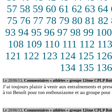
57
58
59
60
61
62
63
64
75
76
77
78
79
80
81
82
93
94
95
96
97
98
99
100
108
109
110
111
112
11
121
122
123
124
125
12
134
135
13
Le 20/06/13,
Commentaires « athlètes » groupe 12ème CPLP Boi
J’ai toujours plaisir à venir aux entraînements et p
à toi Benoît pour ton enthousiasme et au groupe pour
Le 20/06/13,
Commentaires « athlètes » groupe 12ème CPLP Boi