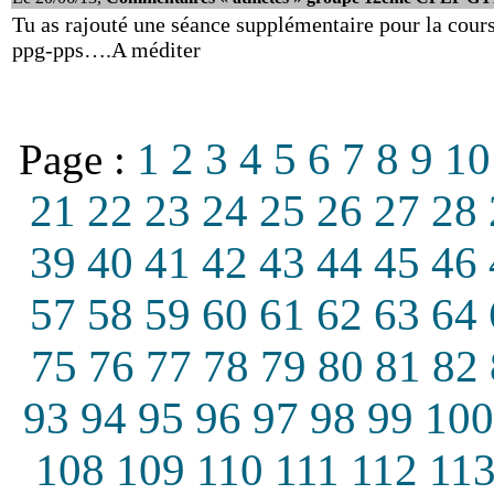
Tu as rajouté une séance supplémentaire pour la cour
ppg-pps….A méditer
1
2
3
4
5
6
7
8
9
10
Page :
21
22
23
24
25
26
27
28
39
40
41
42
43
44
45
46
57
58
59
60
61
62
63
64
75
76
77
78
79
80
81
82
93
94
95
96
97
98
99
100
108
109
110
111
112
11