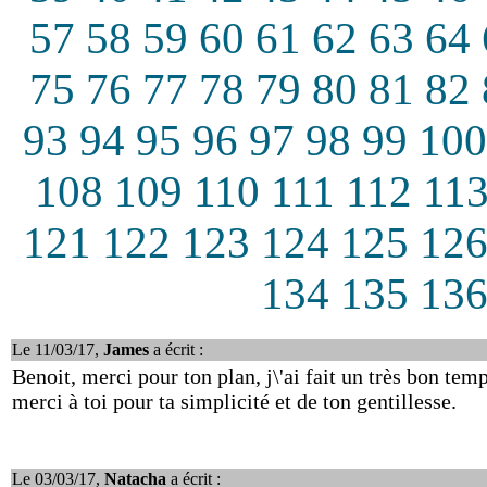
57
58
59
60
61
62
63
64
75
76
77
78
79
80
81
82
93
94
95
96
97
98
99
100
108
109
110
111
112
11
121
122
123
124
125
12
134
135
13
Le 11/03/17,
James
a écrit :
Benoit, merci pour ton plan, j\'ai fait un très bon te
merci à toi pour ta simplicité et de ton gentillesse.
Le 03/03/17,
Natacha
a écrit :